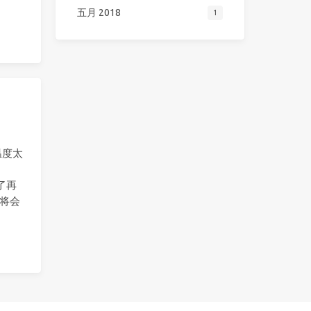
五月 2018
1
温度太
了再
，将会