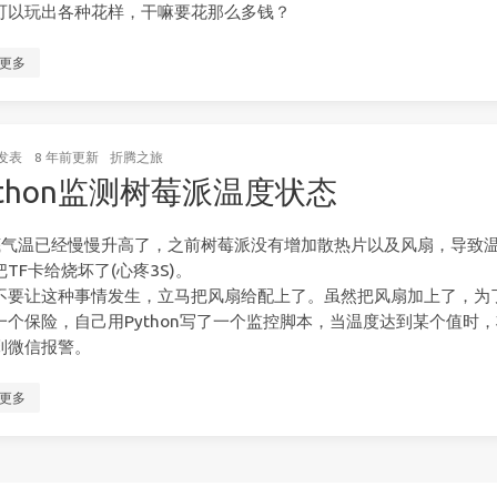
可以玩出各种花样，干嘛要花那么多钱？
更多
发表
8 年前
更新
折腾之旅
ython监测树莓派温度状态
底气温已经慢慢升高了，之前树莓派没有增加散热片以及风扇，导致
TF卡给烧坏了(心疼3S)。
不要让这种事情发生，立马把风扇给配上了。虽然把风扇加上了，为
一个保险，自己用Python写了一个监控脚本，当温度达到某个值时
到微信报警。
更多