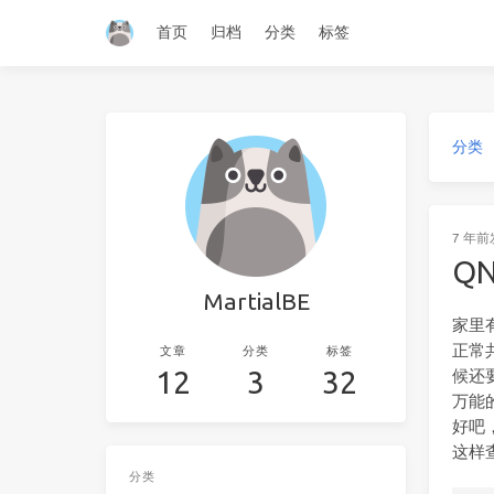
首页
归档
分类
标签
分类
7 年前
Q
MartialBE
家里
正常
文章
分类
标签
12
3
32
候还
万能
好吧
这样
分类