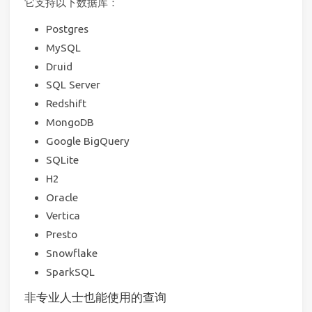
它支持以下数据库：
Postgres
MySQL
Druid
SQL Server
Redshift
MongoDB
Google BigQuery
SQLite
H2
Oracle
Vertica
Presto
Snowflake
SparkSQL
非专业人士也能使用的查询